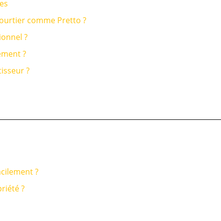
res
courtier comme Pretto ?
ionnel ?
ement ?
isseur ?
acilement ?
riété ?